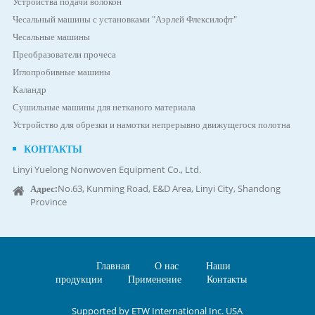
Устройства подачи волокон
Чесальный машины с установками "Аэрлей Флексилофт"
Чесальные машины
Преобразователи прочеса
Иглопробивные машины
Каландр
Сушильные машины для нетканого материала
Устройство для обрезки и намотки непрерывно движущегося полотна
КОНТАКТЫ
Linyi Yuelong Nonwoven Equipment Co., Ltd.
Адрес:
No.63, Kunming Road, E&D Area, Linyi City, Shandong
Province
Главная
О нас
Наши
продукции
Применение
Контакты
Supported by ETW International Inc. USA