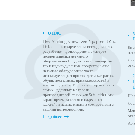
О НАС
Linyi Yuelong Nonwoven Equipment Co.,
Ltd. специализируется на исследованиях,
Ком
разработке, производстве и экспорте
нет
полной линейки нетканого
Лин
оборудования.
Предлагая как стандартные,
отх
так и индивидуальные продукты, наше
нетканое оборудование часто
используется для производства матрасов,
обуви, постельных принадлежностей и
многого другого. Используя сырье только
самых надежных в отрасли
производителей, таких как Schneider, мы
Шре
гарантируем качество и надежность
Лос
каждой из наших машин в соответствии с
вашими потребностями.
Маш
отхо
Подробнее
Авт