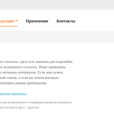
одукции
Применение
Контакты
го полотна, здесь есть машины для подклейки.
ти волоконного полотна. Ниже приведены
у нетканых материалов. Если вам нужна
ой станок, а если вы хотите высокую
влетворять вашим требованиям.
ивная машина
ся для непрерывного перфорирования волоконного
реплетались друг с другом.