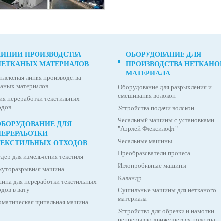
ЛИНИИ ПРОИЗВОДСТВА
ОБОРУДОВАНИЕ ДЛЯ
НЕТКАНЫХ МАТЕРИАЛОВ
ПРОИЗВОДСТВА НЕТКАНО
МАТЕРИАЛА
плексная линия производства
каных материалов
Оборудование для разрыхления и
смешивания волокон
ия переработки текстильных
одов
Устройства подачи волокон
Чесальный машины с установками
ОБОРУДОВАНИЕ ДЛЯ
"Аэрлей Флексилофт"
ПЕРЕРАБОТКИ
Чесальные машины
ТЕКСТИЛЬНЫХ ОТХОДОВ
Преобразователи прочеса
дер для измельчения текстиля
Иглопробивные машины
куторазрывная машина
Каландр
ина для переработки текстильных
дов в вату
Сушильные машины для нетканого
материала
оматическая щипальная машина
Устройство для обрезки и намотки
непрерывно движущегося полотна