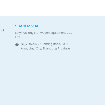
КОНТАКТЫ
ГО
Linyi Yuelong Nonwoven Equipment Co.,
Ltd.
Адрес:
No.63, Kunming Road, E&D
Area, Linyi City, Shandong Province