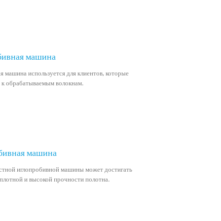
бивная машина
я машина используется для клиентов, которые
 к обрабатываемым волокнам.
обивная машина
стной иглопробивной машины может достигать
е плотной и высокой прочности полотна.