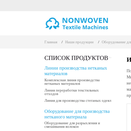
Главная
Наши продукции
Оборудование для
СПИСОК ПРОДУКТОВ
И
Линии производства нетканых
По
материалов
Мы
Комплексная линия производства
не
нетканых материалов
ма
Линия переработки текстильных
отходов
пр
Линия для производства стеганых одеял
Оборудование для производства
нетканого материала
Оборудование для разрыхления и
смешивания волокон