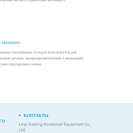
я машина
нения текстильных отходов используется для
омощью ролика, превращения волокна в маленький
 транспортировки хлопка.
КОНТАКТЫ
ГО
Linyi Yuelong Nonwoven Equipment Co.,
Ltd.