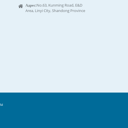
Адрес:
No.63, Kunming Road, E&D
Area, Linyi City, Shandong Province
ты