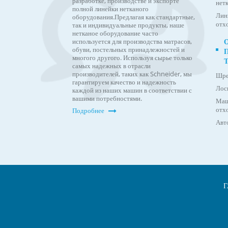
разработке, производстве и экспорте
нет
полной линейки нетканого
Лин
оборудования.
Предлагая как стандартные,
отх
так и индивидуальные продукты, наше
нетканое оборудование часто
используется для производства матрасов,
обуви, постельных принадлежностей и
многого другого. Используя сырье только
самых надежных в отрасли
производителей, таких как Schneider, мы
Шре
гарантируем качество и надежность
Лос
каждой из наших машин в соответствии с
вашими потребностями.
Маш
отхо
Подробнее
Авт
Г