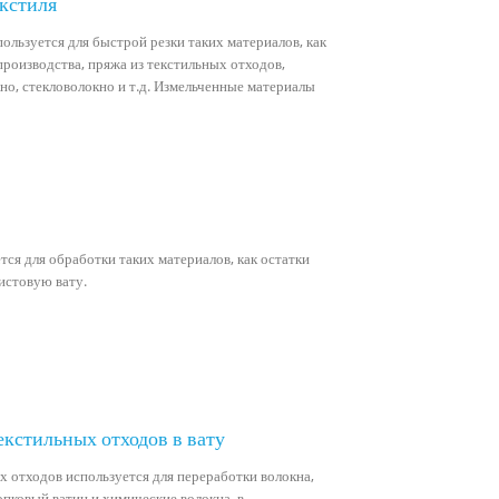
екстиля
ользуется для быстрой резки таких материалов, как
производства, пряжа из текстильных отходов,
но, стекловолокно и т.д. Измельченные материалы
ся для обработки таких материалов, как остатки
истовую вату.
кстильных отходов в вату
 отходов используется для переработки волокна,
лопковый ватин и химические волокна, в