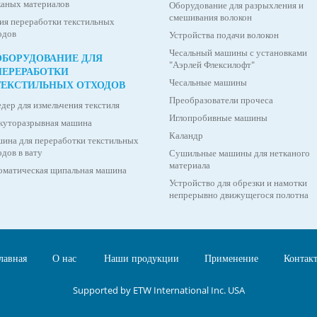
каных материалов
Оборудование для разрыхления и
смешивания волокон
ия переработки текстильных
одов
Устройства подачи волокон
Чесальный машины с установками
ОБОРУДОВАНИЕ ДЛЯ
"Аэрлей Флексилофт"
ПЕРЕРАБОТКИ
Чесальные машины
ТЕКСТИЛЬНЫХ ОТХОДОВ
Преобразователи прочеса
дер для измельчения текстиля
Иглопробивные машины
куторазрывная машина
Каландр
ина для переработки текстильных
дов в вату
Сушильные машины для нетканого
материала
оматическая щипальная машина
Устройство для обрезки и намотки
непрерывно движущегося полотна
лавная
О нас
Наши продукции
Применение
Контак
Supported by ETW International Inc. USA