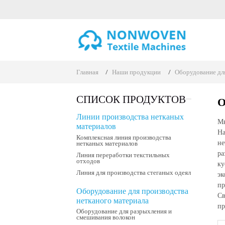
Главная
Наши продукции
Оборудование для
СПИСОК ПРОДУКТОВ
О
Линии производства нетканых
Мы
материалов
На
Комплексная линия производства
не
нетканых материалов
ра
Линия переработки текстильных
отходов
ку
Линия для производства стеганых одеял
эк
пр
Оборудование для производства
Св
нетканого материала
пр
Оборудование для разрыхления и
смешивания волокон