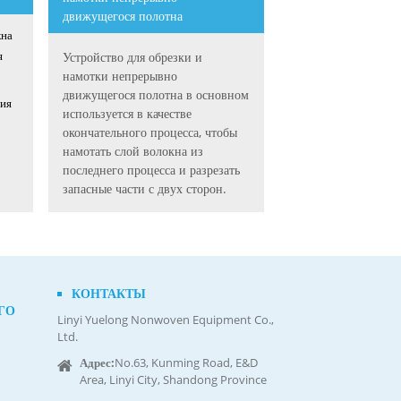
движущегося полотна
кна
я
Устройство для обрезки и
намотки непрерывно
движущегося полотна в основном
ния
используется в качестве
окончательного процесса, чтобы
намотать слой волокна из
последнего процесса и разрезать
запасные части с двух сторон.
КОНТАКТЫ
ГО
Linyi Yuelong Nonwoven Equipment Co.,
Ltd.
Адрес:
No.63, Kunming Road, E&D
Area, Linyi City, Shandong Province