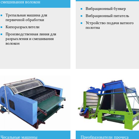
смешивания волокон
Вибрационный бункер
Трепальная машина для
Вибрационный питатель
первичной обработки
Устройство подачи ватного
Кипоразрыхлители
полотна
Производственная линия для
разрыхления и смешивания
волокон
Чесальные машины
Преобразователи прочеса