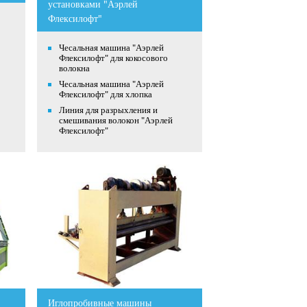
установками "Аэрлей
Флексилофт"
Чесальная машина "Аэрлей
Флексилофт" для кокосового
волокна
Чесальная машина "Аэрлей
Флексилофт" для хлопка
Линия для разрыхления и
смешивания волокон "Аэрлей
Флексилофт"
Иглопробивные машины