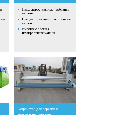
ль
Низкоскоростная иглопробивная
машина
тель
Среднескоростная иглопробивная
машина
Высокоскоростная
иглопробивная машина
Устройство для обрезки и
намотки непрерывно