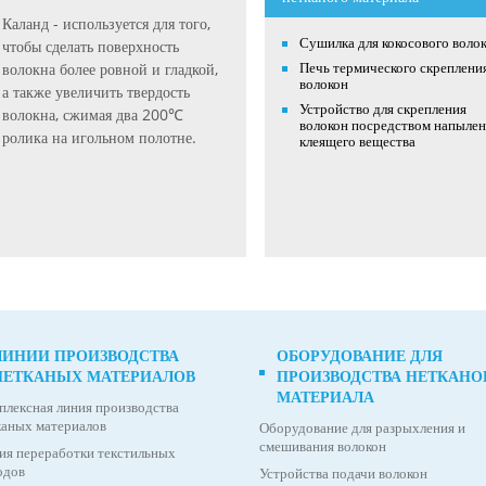
Каланд - используется для того,
Сушилка для кокосового воло
чтобы сделать поверхность
Печь термического скреплени
волокна более ровной и гладкой,
волокон
а также увеличить твердость
Устройство для скрепления
волокна, сжимая два 200℃
волокон посредством напыле
ролика на игольном полотне.
клеящего вещества
ЛИНИИ ПРОИЗВОДСТВА
ОБОРУДОВАНИЕ ДЛЯ
НЕТКАНЫХ МАТЕРИАЛОВ
ПРОИЗВОДСТВА НЕТКАНО
МАТЕРИАЛА
плексная линия производства
каных материалов
Оборудование для разрыхления и
смешивания волокон
ия переработки текстильных
одов
Устройства подачи волокон