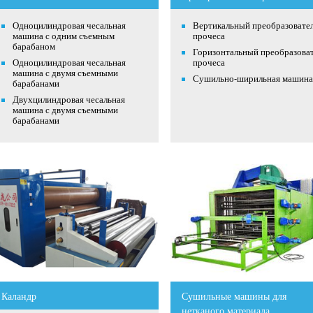
Одноцилиндровая чесальная
Вертикальный преобразовате
машина с одним съемным
прочеса
барабаном
Горизонтальный преобразова
Одноцилиндровая чесальная
прочеса
машина с двумя съемными
Сушильно-ширильная машина
барабанами
Двухцилиндровая чесальная
машина с двумя съемными
барабанами
Каландр
Сушильные машины для
нетканого материала