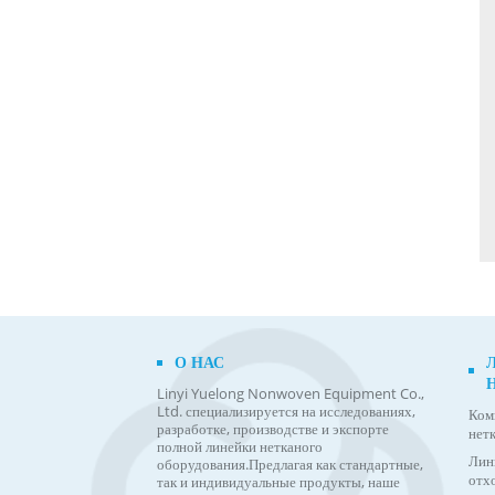
О НАС
Linyi Yuelong Nonwoven Equipment Co.,
Ltd. специализируется на исследованиях,
Ком
разработке, производстве и экспорте
нет
полной линейки нетканого
Лин
оборудования.
Предлагая как стандартные,
отх
так и индивидуальные продукты, наше