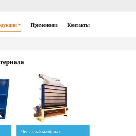
одукции
Применение
Контакты
атериала
Чесальный машины с